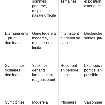
sommeil
semaines
exposition
perturbe,
exterieure
respiration
nasale difficile
Eternuements
Gene legere a
Intermittent
Declenche p
+ prurit
moderee,
ou debut de
sorties, jard
dominants
retentissement
saison
limite
Symptômes
Yeux tres
Recurrent
Exterieur, ve
oculaires
genants,
en periode
port de lentil
dominants
larmoiement,
de pics
possible
rougeur, prurit
Symptômes
Modere a
Plusieurs
Saisonnier, 