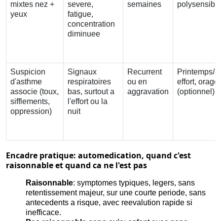
mixtes nez +
severe,
semaines
polysensibil
yeux
fatigue,
concentration
diminuee
Suspicion
Signaux
Recurrent
Printemps/et
d'asthme
respiratoires
ou en
effort, orage
associe (toux,
bas, surtout a
aggravation
(optionnel)
sifflements,
l'effort ou la
oppression)
nuit
Encadre pratique: automedication, quand c'est
raisonnable et quand ca ne l'est pas
Raisonnable
: symptomes typiques, legers, sans
retentissement majeur, sur une courte periode, sans
antecedents a risque, avec reevalution rapide si
inefficace.