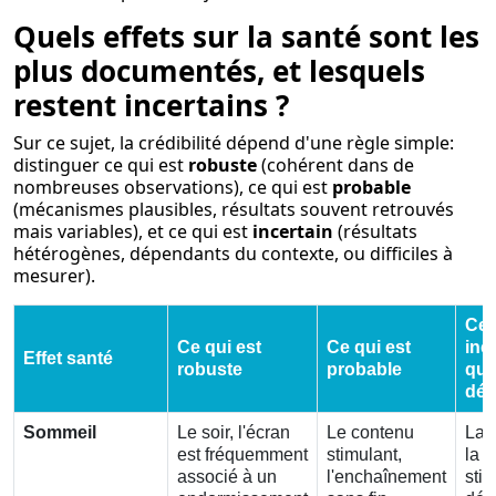
Quels effets sur la santé sont les
plus documentés, et lesquels
restent incertains ?
Sur ce sujet, la crédibilité dépend d'une règle simple:
distinguer ce qui est
robuste
(cohérent dans de
nombreuses observations), ce qui est
probable
(mécanismes plausibles, résultats souvent retrouvés
mais variables), et ce qui est
incertain
(résultats
hétérogènes, dépendants du contexte, ou difficiles à
mesurer).
Ce 
Ce qui est
Ce qui est
ince
Effet santé
robuste
probable
qui
déc
Sommeil
Le soir, l'écran
Le contenu
La 
est fréquemment
stimulant,
la l
associé à un
l'enchaînement
stim