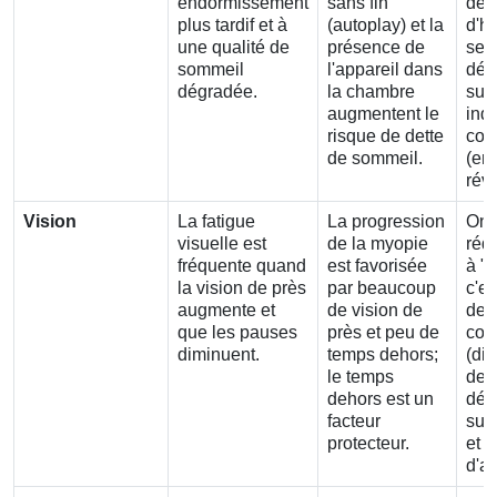
endormissement
sans fin
déc
plus tardif et à
(autoplay) et la
d'ho
une qualité de
présence de
selo
sommeil
l'appareil dans
déc
dégradée.
la chambre
sur
augmentent le
ind
risque de dette
con
de sommeil.
(en
réve
Vision
La fatigue
La progression
On 
visuelle est
de la myopie
réd
fréquente quand
est favorisée
à "l
la vision de près
par beaucoup
c'e
augmente et
de vision de
de
que les pauses
près et peu de
com
diminuent.
temps dehors;
(di
le temps
deh
dehors est un
déc
facteur
sur
protecteur.
et l
d'al