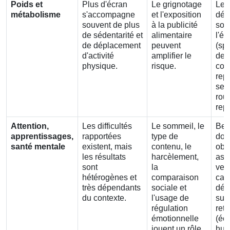
Poids et
Plus d'écran
Le grignotage
Le f
métabolisme
s'accompagne
et l'exposition
dét
souvent de plus
à la publicité
sou
de sédentarité et
alimentaire
l'é
de déplacement
peuvent
(spo
d'activité
amplifier le
deho
physique.
risque.
con
rep
se 
rout
rep
Attention,
Les difficultés
Le sommeil, le
Bea
apprentissages,
rapportées
type de
don
santé mentale
existent, mais
contenu, le
obs
les résultats
harcèlement,
ass
sont
la
veut
hétérogènes et
comparaison
caus
très dépendants
sociale et
déc
du contexte.
l'usage de
sur 
régulation
ret
émotionnelle
(éco
jouent un rôle
hum