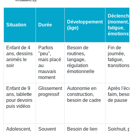
Déclenche
Développement
(moment,
Situation
Durée
(âge)
fatigue,
émotions)
Enfant de 4
Parfois
Besoin de
Fin de
ans, dessins
"peu",
routines,
journée,
animés le
mais placé
langage,
fatigue,
soir
au
régulation
transitions
mauvais
émotionnelle
moment
Enfant de 9
Glissement
Autonomie en
Après l'écol
ans, tablette
progressif
construction,
faim, besoi
pour devoirs
besoin de cadre
de pause
puis vidéos
Adolescent,
Souvent
Besoin de lien
Soir/nuit, p