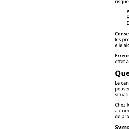
risque
A
D
Consei
les pr
elle ai
Erreur
effet 
Que
Le ca
peuven
situat
Chez l
automa
de pro
Symp