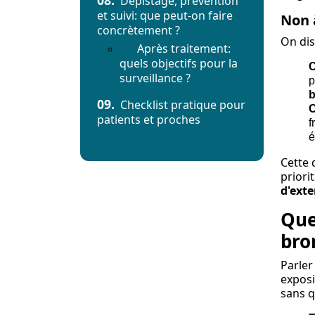
08.
Dépistage, prévention
et suivi: que peut-on faire
Non à
concrètement ?
On dis
Après traitement:
quels objectifs pour la
C
surveillance ?
p
b
09.
Checklist pratique pour
C
patients et proches
f
é
Cette 
priori
d'ext
Que
bro
Parler
exposi
sans q