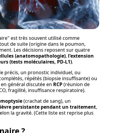
re" est très souvent utilisé comme
ut de suite (origine dans le poumon,
tement. Les décisions reposent sur quatre
cellules (anatomopathologie)
,
l'extension
urs (tests moléculaires, PD-L1)
.
 précis, un pronostic individuel, ou
omplétés, répétés (biopsie insuffisante) ou
st en général discutée en
RCP
(réunion de
, fragilité, insuffisance respiratoire).
moptysie
(crachat de sang), un
fièvre persistante pendant un traitement
,
on la gravité. (Cette liste est reprise plus
naire ?