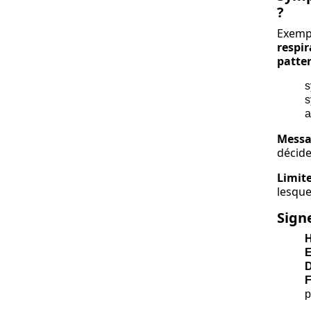
?
Exemp
respir
patte
s
s
a
Messag
décid
Limite
lesque
Signe
E
D
F
p