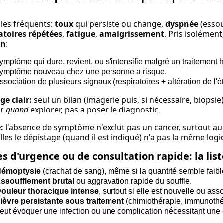
les fréquents:
toux
qui persiste ou change,
dyspnée
(essou
atoires répétées
,
fatigue
,
amaigrissement
. Pris isolément
rn
:
ymptôme qui dure, revient, ou s'intensifie malgré un traitement h
ymptôme nouveau chez une personne a risque,
ssociation de plusieurs signaux (respiratoires + altération de l'é
e clair:
seul un bilan (imagerie puis, si nécessaire, biops
er
quand
explorer, pas a poser le diagnostic.
:
l'absence de symptôme n'exclut pas un cancer, surtout au
lles le dépistage (quand il est indiqué) n'a pas la même logi
s d'urgence ou de consultation rapide: la lis
Hémoptysie
(crachat de sang), même si la quantité semble faibl
ssoufflement brutal
ou aggravation rapide du souffle.
ouleur thoracique intense
, surtout si elle est nouvelle ou as
ièvre persistante sous traitement
(chimiothérapie, immunothéra
eut évoquer une infection ou une complication nécessitant une 