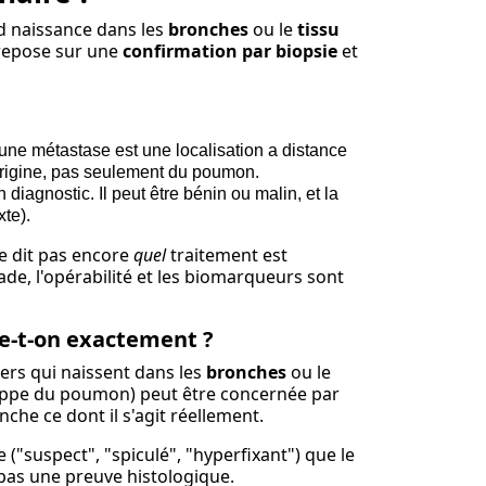
d naissance dans les
bronches
ou le
tissu
l repose sur une
confirmation par biopsie
et
une métastase est une localisation a distance
'origine, pas seulement du poumon.
diagnostic. Il peut être bénin ou malin, et la
xte).
ne dit pas encore
quel
traitement est
stade, l'opérabilité et les biomarqueurs sont
le-t-on exactement ?
ers qui naissent dans les
bronches
ou le
ppe du poumon) peut être concernée par
nche ce dont il s'agit réellement.
("suspect", "spiculé", "hyperfixant") que le
 pas une preuve histologique.