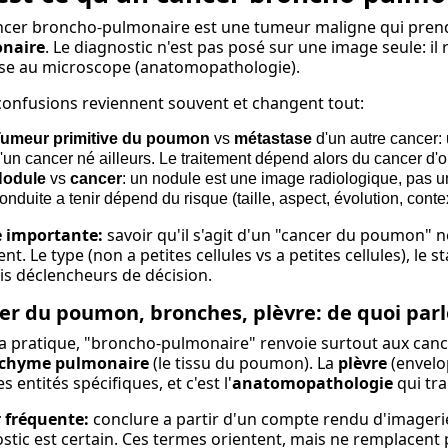
cer broncho-pulmonaire est une tumeur maligne qui pren
naire
. Le diagnostic n'est pas posé sur une image seule: i
yse au microscope (anatomopathologie).
onfusions reviennent souvent et changent tout:
umeur primitive du poumon
vs
métastase
d'un autre cancer: 
'un cancer né ailleurs. Le traitement dépend alors du cancer d
Nodule
vs
cancer
: un nodule est une image radiologique, pas un 
onduite a tenir dépend du risque (taille, aspect, évolution, conte
e importante:
savoir qu'il s'agit d'un "cancer du poumon" 
ent. Le type (non a petites cellules vs a petites cellules), le 
ais déclencheurs de décision.
er du poumon, bronches, plèvre: de quoi par
a pratique, "broncho-pulmonaire" renvoie surtout aux canc
chyme pulmonaire
(le tissu du poumon). La
plèvre
(envelo
s entités spécifiques, et c'est l'
anatomopathologie
qui tra
 fréquente:
conclure a partir d'un compte rendu d'imagerie 
stic est certain. Ces termes orientent, mais ne remplacent