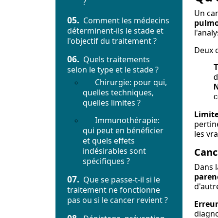
?
Un can
05.
Comment les médecins
pulmo
déterminent-ils le stade et
l'anal
l'objectif du traitement ?
Deux c
06.
Quels traitements
T
selon le type et le stade ?
d
Chirurgie: pour qui,
quelles techniques,
c
quelles limites ?
Limit
Immunothérapie:
pertin
qui peut en bénéficier
les vr
et quels effets
indésirables sont
Canc
spécifiques ?
Dans l
paren
07.
Que se passe-t-il si le
d'autre
traitement ne fonctionne
pas ou si le cancer revient ?
Erreur
diagno