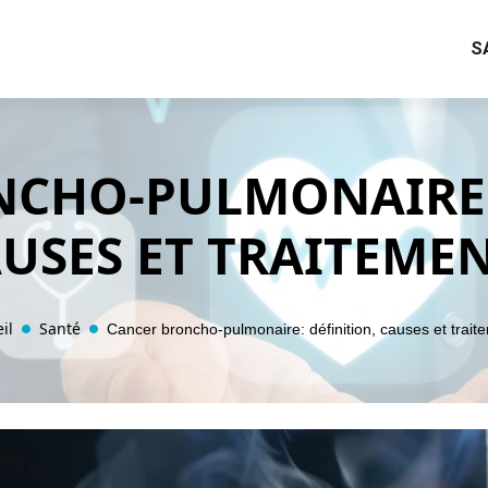
S
CHO-PULMONAIRE:
USES ET TRAITEME
il
Santé
Cancer broncho-pulmonaire: définition, causes et trait