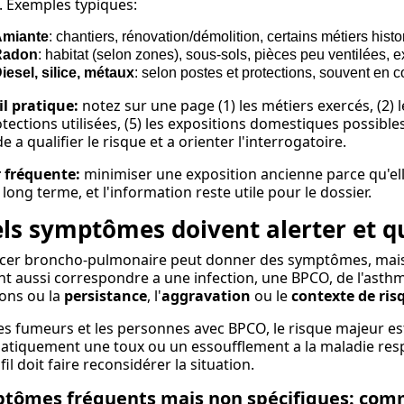
. Exemples typiques:
miante
: chantiers, rénovation/démolition, certains métiers histo
Radon
: habitat (selon zones), sous-sols, pièces peu ventilées, 
iesel, silice, métaux
: selon postes et protections, souvent en c
l pratique:
notez sur une page (1) les métiers exercés, (2) l
otections utilisées, (5) les expositions domestiques possibl
de a qualifier le risque et a orienter l'interrogatoire.
 fréquente:
minimiser une exposition ancienne parce qu'elle
a long terme, et l'information reste utile pour le dossier.
ls symptômes doivent alerter et q
ncer broncho-pulmonaire peut donner des symptômes, mai
t aussi correspondre a une infection, une BPCO, de l'asthme,
ions ou la
persistance
, l'
aggravation
ou le
contexte de ris
es fumeurs et les personnes avec BPCO, le risque majeur es
tiquement une toux ou un essoufflement a la maladie resp
fil doit faire reconsidérer la situation.
tômes fréquents mais non spécifiques: comm