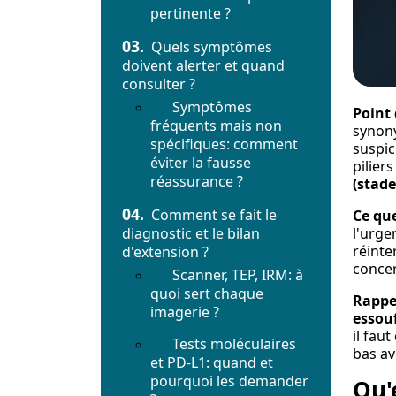
pertinente ?
03.
Quels symptômes
doivent alerter et quand
consulter ?
Symptômes
Point 
fréquents mais non
synony
spécifiques: comment
suspic
éviter la fausse
pilier
réassurance ?
(stade
04.
Comment se fait le
Ce que
diagnostic et le bilan
l'urge
réinte
d'extension ?
concer
Scanner, TEP, IRM: à
quoi sert chaque
Rappel
imagerie ?
essou
il fau
Tests moléculaires
bas av
et PD-L1: quand et
pourquoi les demander
Qu'