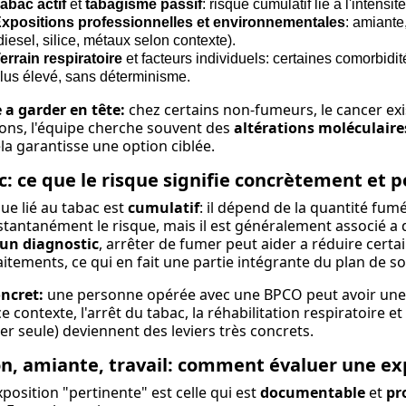
abac actif
et
tabagisme passif
: risque cumulatif lié a l'intensit
xpositions professionnelles et environnementales
: amiante
diesel, silice, métaux selon contexte).
errain respiratoire
et facteurs individuels: certaines comorbidit
lus élevé, sans déterminisme.
 a garder en tête:
chez certains non-fumeurs, le cancer exi
ions, l'équipe cherche souvent des
altérations moléculaire
la garantisse une option ciblée.
: ce que le risque signifie concrètement et po
que lié au tabac est
cumulatif
: il dépend de la quantité fum
stantanément le risque, mais il est généralement associé a 
 un diagnostic
, arrêter de fumer peut aider a réduire certa
aitements, ce qui en fait une partie intégrante du plan de so
ncret:
une personne opérée avec une BPCO peut avoir une ré
e contexte, l'arrêt du tabac, la réhabilitation respiratoire et
er seule) deviennent des leviers très concrets.
n, amiante, travail: comment évaluer une exp
position "pertinente" est celle qui est
documentable
et
pr