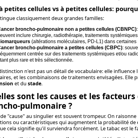
 petites cellules vs à petites cellules: pourq
tingue classiquement deux grandes familles:
ancer broncho-pulmonaire non a petites cellules (CBNPC)
euvent inclure chirurgie, radiothérapie, traitements systémiques
iomarqueurs
(altérations moléculaires, PD-L1) dans certaines 
ancer broncho-pulmonaire a petites cellules (CBPC)
: souve
réquemment centrée sur des traitements systémiques et/ou radioc
tant plus rare et très sélectionnée.
distinction n'est pas un détail de vocabulaire: elle influence 
taires, et les combinaisons de traitements envisagées. Elle 
ension
et du
stade
.
lles sont les causes et les facteurs
ncho-pulmonaire ?
 de "cause" au singulier est souvent trompeur. On raisonne
tions ou caractéristiques qui augmentent la probabilité d
ue cela signifie qu'il surviendra forcément. Le tabac est le fa