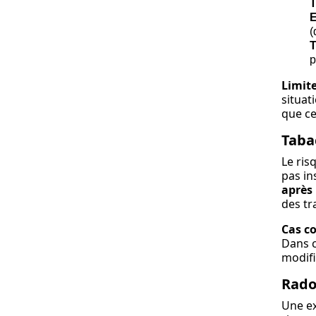
T
E
(
T
p
Limite
situat
que ce
Tabac
Le ris
pas in
après
des tr
Cas co
Dans c
modifi
Rado
Une ex